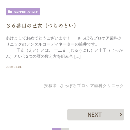
SAPPRO-STAFF
３６番目の己亥（つちのとい）
あけましておめでとうございます！ さっぽろプロケア歯科ク
リニックのデンタルコーディネーターの筒井です。
干支（えと）とは、 十二支（じゅうにし）と十干（じっか
ん）という2つの暦の数え方を組み合 […]
2019.01.04
投稿者:
さっぽろプロケア歯科クリニック
NEXT