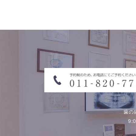
歯の
9: