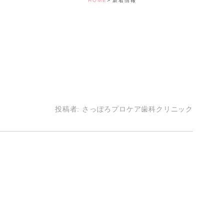
HOME
新着情報
デンタルコーディ
投稿者:
さっぽろプロケア歯科クリニック