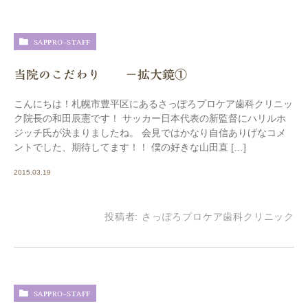
SAPPRO-STAFF
当院のこだわり －拡大鏡①
こんにちは！札幌市豊平区にあるさっぽろプロケア歯科クリニッ
ク院長の和田辰憲です！ サッカー日本代表の新監督にハリルホ
ジッチ氏が決まりましたね。 会見ではかなり自信ありげなコメ
ントでした、期待してます！！ 僕の好きな山田直 […]
2015.03.19
投稿者:
さっぽろプロケア歯科クリニック
SAPPRO-STAFF