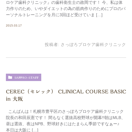
ロケア歯科クリニック』の歯科衛生士の政岡です！ 今、私は体
力作りのため、いやダイエットの為の筋肉作りのためにプロのパ
ーソナルトレーニングを月に3回ほど受けていま […]
2015.03.17
投稿者:
さっぽろプロケア歯科クリニック
SAPPRO-STAFF
CEREC（セレック） CLINICAL COURSE BASIC
in 大阪
こんばんは！札幌市豊平区のさっぽろプロケア歯科クリニック
院長の和田辰憲です！ 間もなく選抜高校野球が開幕!!朝はMLB、
昼は選抜、夜はNPB、野球好きにはたまらん季節ですなぁー♪
本日は大阪に […]