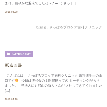
まれ、穏やかな週末でしたね～(*´ω｀) さっ […]
2018.04.30
投稿者:
さっぽろプロケア歯科クリニック
SAPPRO-STAFF
原点回帰
こんばんは！ さっぽろプロケア歯科クリニック 歯科衛生士の山
口です
今日は博和会の３医院揃っての ミーティングがあり
ました。 当法人にも沢山の新人さんが 入社してきてくれました
[…]
2018.04.28