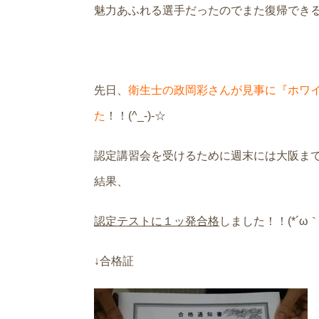
魅力あふれる選手だったのでまた復帰でき
先日、
衛生士の政岡彩さんが見事に『ホワ
た
！！(^_-)-☆
認定講習会を受けるために週末には大阪ま
結果、
認定テストに１ッ発合格
しました！！(*´ω｀)
↓合格証