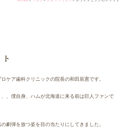
HOME
ブログ
スタッフブログ
ホワイトニングのメリット
デンタルコーディ
ット
プロケア歯科クリニックの院長の和田辰憲です。
、、、僕自身、ハムが北海道に来る前は巨人ファンで
活の劇弾を放つ姿を目の当たりにしてきました。