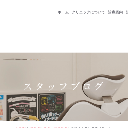
ホーム
クリニックについて
診療案内
クリニック紹介
成人のための予防
スタッフ紹介
一般歯科
インプラント
セラミック・審美
スタッフブログ
矯正治療
ホワイトニング
価格表