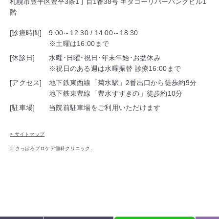
札幌市豊平区豊平3条1丁目1番38号 キタコーリバーバンクビル1
階
[診療時間]
9:00～12:30 / 14:00～18:30
※土曜は16:00まで
[休診日]
水曜･日曜･祝日･年末年始･お盆休み
※祝日のある週は水曜振替 診療16:00まで
[アクセス]
地下鉄東西線「菊水駅」2番出口から徒歩約9分
地下鉄東豊線「豊水すすきの」徒歩約10分
[駐車場]
当院前駐車場をご利用いただけます
> サイトマップ
© さっぽろプロケア歯科クリニック.