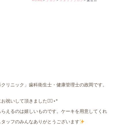
HOME
ブログ
スタッフブログ
誕生日
デンタルコーディ
科クリニック」歯科衛生士・健康管理士の政岡です。
いして頂きました◡̈⃝︎⋆︎*
もらえるのは嬉しいものです。ケーキを用意してくれ
スタッフのみんなありがとうございます