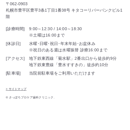
〒062-0903
札幌市豊平区豊平3条1丁目1番38号 キタコーリバーバンクビル1
階
[診療時間]
9:00～12:30 / 14:00～18:30
※土曜は16:00まで
[休診日]
水曜･日曜･祝日･年末年始･お盆休み
※祝日のある週は水曜振替 診療16:00まで
[アクセス]
地下鉄東西線「菊水駅」2番出口から徒歩約9分
地下鉄東豊線「豊水すすきの」徒歩約10分
[駐車場]
当院前駐車場をご利用いただけます
> サイトマップ
© さっぽろプロケア歯科クリニック.