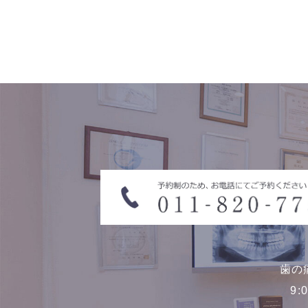
歯の
9: