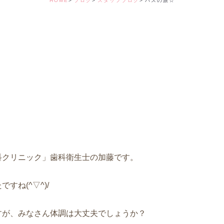
HOME
ブログ
スタッフブログ
バスの旅☆
デンタルコーディ
科クリニック」歯科衛生士の加藤です。
ね(^▽^)/
すが、みなさん体調は大丈夫でしょうか？