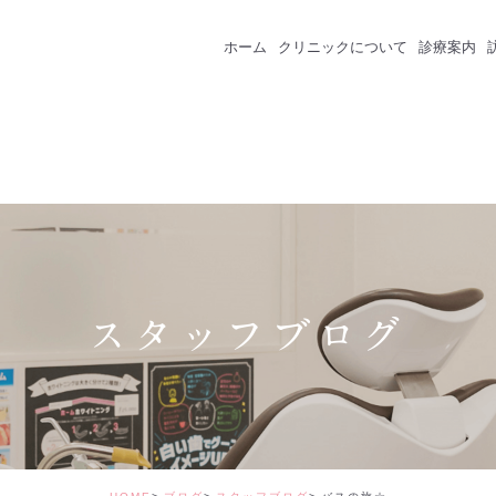
ホーム
クリニックについて
診療案内
クリニック紹介
成人のための予防
スタッフ紹介
一般歯科
インプラント
セラミック・審美
スタッフブログ
矯正治療
ホワイトニング
価格表