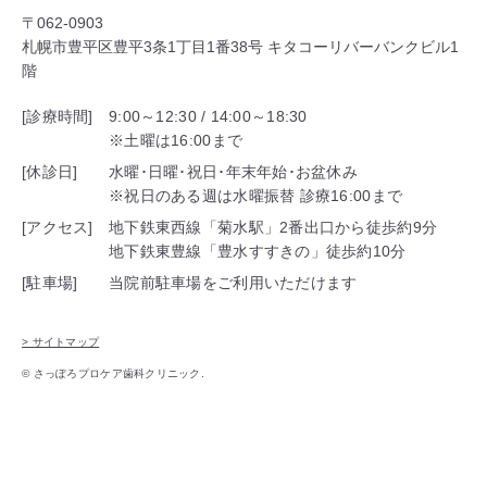
〒062-0903
札幌市豊平区豊平3条1丁目1番38号 キタコーリバーバンクビル1
階
[診療時間]
9:00～12:30 / 14:00～18:30
※土曜は16:00まで
[休診日]
水曜･日曜･祝日･年末年始･お盆休み
※祝日のある週は水曜振替 診療16:00まで
[アクセス]
地下鉄東西線「菊水駅」2番出口から徒歩約9分
地下鉄東豊線「豊水すすきの」徒歩約10分
[駐車場]
当院前駐車場をご利用いただけます
> サイトマップ
© さっぽろプロケア歯科クリニック.