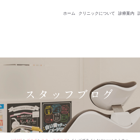
ホーム
クリニックについて
診療案内
クリニック紹介
成人のための予防
スタッフ紹介
一般歯科
インプラント
セラミック・審美
スタッフブログ
矯正治療
ホワイトニング
価格表