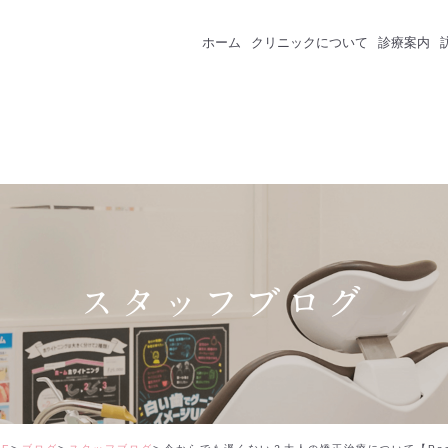
ホーム
クリニックについて
診療案内
クリニック紹介
成人のための予防
スタッフ紹介
一般歯科
インプラント
セラミック・審美
スタッフブログ
矯正治療
ホワイトニング
価格表