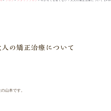
ME
ブログ
スタッフブログ
今からでも遅くない？大人の矯正治療について【Par
デンタルコーディ
大人の矯正治療について
士の山本です。