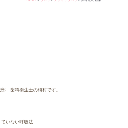
HOME
ブログ
スタッフブログ
深呼吸の効果
デンタルコーディ
療部 歯科衛生士の梅村です。
きていない呼吸法