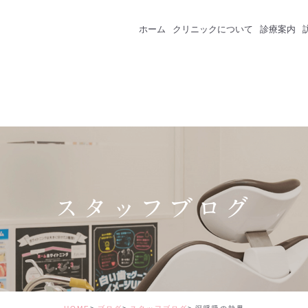
ホーム
クリニックについて
診療案内
クリニック紹介
成人のための予防
スタッフ紹介
一般歯科
インプラント
セラミック・審美
スタッフブログ
矯正治療
ホワイトニング
価格表