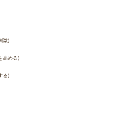
刺激)
を高める)
る)