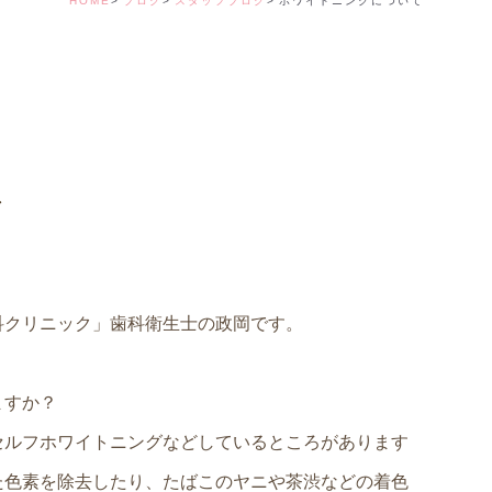
HOME
ブログ
スタッフブログ
ホワイトニングについて
デンタルコーディ
て
科クリニック」歯科衛生士の政岡です。
ますか？
セルフホワイトニングなどしているところがあります
た色素を除去したり、たばこのヤニや茶渋などの着色