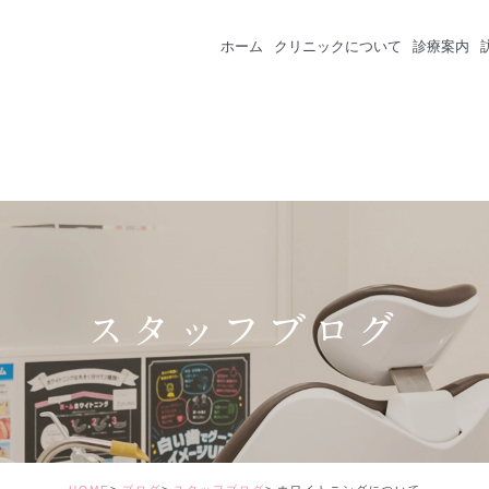
ホーム
クリニックについて
診療案内
クリニック紹介
成人のための予防
スタッフ紹介
一般歯科
インプラント
セラミック・審美
スタッフブログ
矯正治療
ホワイトニング
価格表