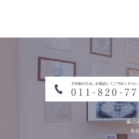
歯の
9: