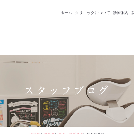
ホーム
クリニックについて
診療案内
クリニック紹介
成人のための予防
スタッフ紹介
一般歯科
インプラント
セラミック・審美
スタッフブログ
矯正治療
ホワイトニング
価格表