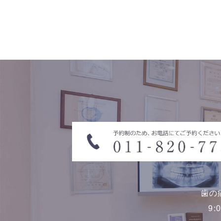
歯の
9: