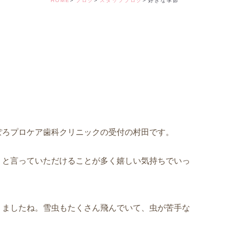
HOME
ブログ
スタッフブログ
好きな季節
デンタルコーディ
ぽろプロケア歯科クリニックの受付の村田です。
」と言っていただけることが多く嬉しい気持ちでいっ
りましたね。雪虫もたくさん飛んでいて、虫が苦手な
）