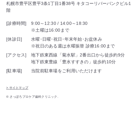
札幌市豊平区豊平3条1丁目1番38号 キタコーリバーバンクビル1
階
[診療時間]
9:00～12:30 / 14:00～18:30
※土曜は16:00まで
[休診日]
水曜･日曜･祝日･年末年始･お盆休み
※祝日のある週は水曜振替 診療16:00まで
[アクセス]
地下鉄東西線「菊水駅」2番出口から徒歩約9分
地下鉄東豊線「豊水すすきの」徒歩約10分
[駐車場]
当院前駐車場をご利用いただけます
> サイトマップ
© さっぽろプロケア歯科クリニック.