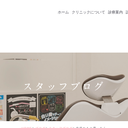
ホーム
クリニックについて
診療案内
クリニック紹介
成人のための予防
スタッフ紹介
一般歯科
インプラント
セラミック・審美
スタッフブログ
矯正治療
ホワイトニング
価格表