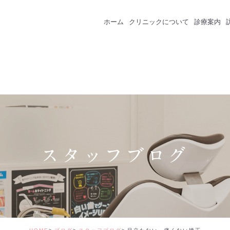
ホーム
クリニックについて
診療案内
クリニック紹介
成人のための予防
スタッフ紹介
一般歯科
インプラント
セラミック・審美
スタッフブログ
矯正治療
ホワイトニング
価格表