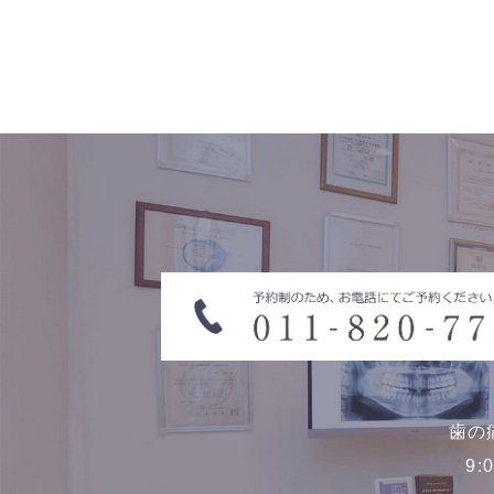
歯の
9: