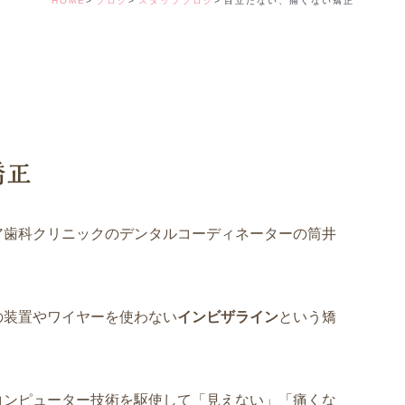
HOME
ブログ
スタッフブログ
目立たない、痛くない矯正
デンタルコーディ
矯正
ア歯科クリニックのデンタルコーディネーターの筒井
の装置やワイヤーを使わない
インビザライン
という矯
コンピューター技術を駆使して「見えない」「痛くな