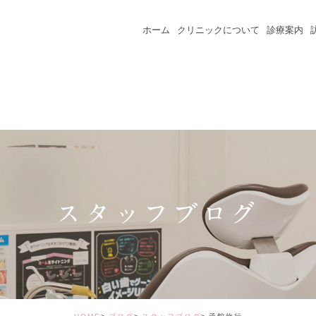
ホーム
クリニックについて
診療案内
クリニック紹介
成人のための予防
スタッフ紹介
一般歯科
インプラント
セラミック・審美
スタッフブログ
矯正治療
ホワイトニング
価格表