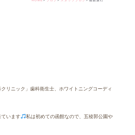
HOME
ブログ
スタッフブログ
函館旅行
デンタルコーディ
科クリニック」歯科衛生士、ホワイトニングコーディ
来ています
私は初めての函館なので、五稜郭公園や