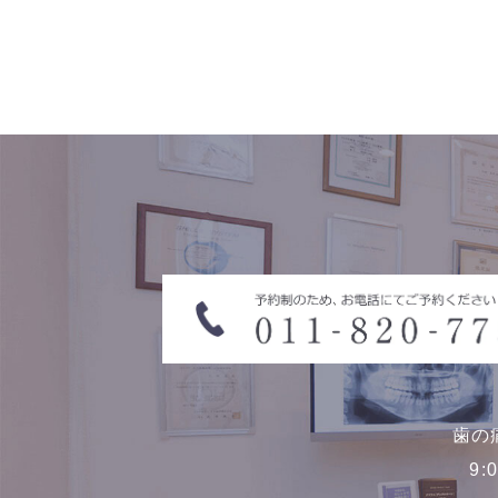
歯の
9: