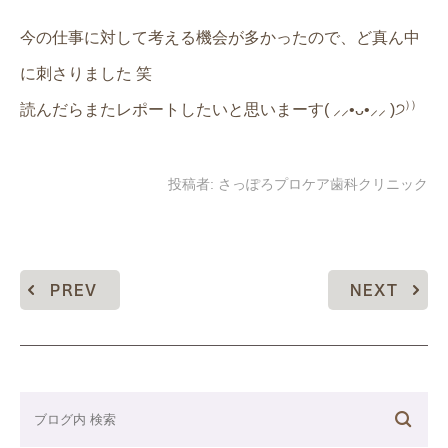
今の仕事に対して考える機会が多かったので、ど真ん中
に刺さりました 笑
読んだらまたレポートしたいと思いまーす( ⸝⸝•ᴗ•⸝⸝ )੭⁾⁾
投稿者:
さっぽろプロケア歯科クリニック
PREV
NEXT