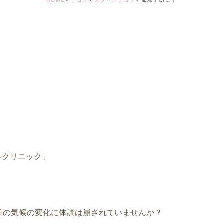
HOME
ブログ
スタッフブログ
風邪予防に！
デンタルコーディ
科クリニック」
日の気候の変化に体調は崩されていませんか？