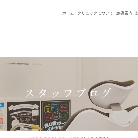
ホーム
クリニックについて
診療案内
クリニック紹介
成人のための予防
スタッフ紹介
一般歯科
インプラント
セラミック・審美
スタッフブログ
矯正治療
ホワイトニング
価格表