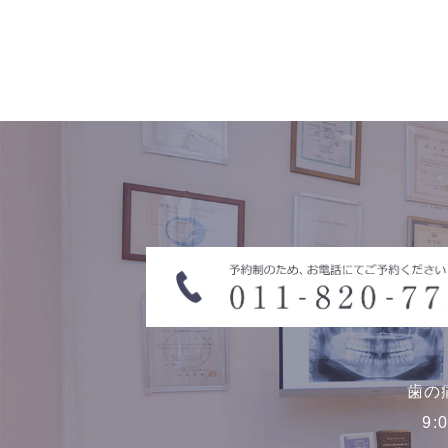
歯の
9: