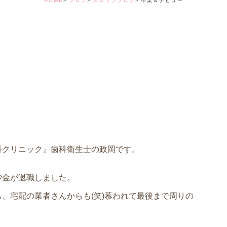
HOME
ブログ
スタッフブログ
卒業＆デビュー
デンタルコーディ
科クリニック』歯科衛生士の政岡です。
砂金が退職しました。
、宅配の業者さんからも(笑)慕われて最後まで周りの