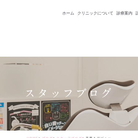
ホーム
クリニックについて
診療案内
クリニック紹介
成人のための予防
スタッフ紹介
一般歯科
インプラント
セラミック・審美
スタッフブログ
矯正治療
ホワイトニング
価格表