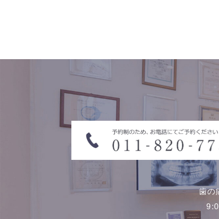
歯の
9: