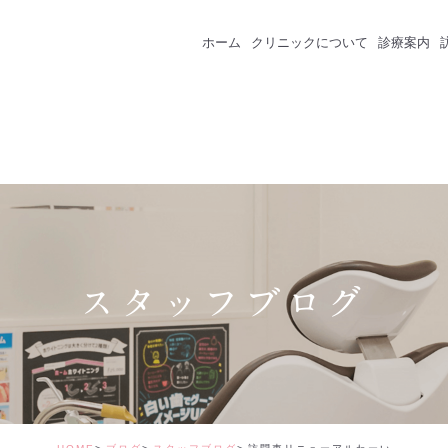
ホーム
クリニックについて
診療案内
クリニック紹介
成人のための予防
スタッフ紹介
一般歯科
インプラント
セラミック・審美
スタッフブログ
矯正治療
ホワイトニング
価格表