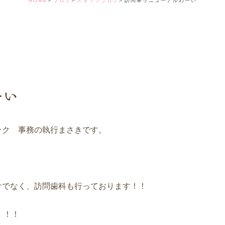
HOME
ブログ
スタッフブログ
訪問車リニューアルわーい
デンタルコーディ
ーい
ック 事務の執行まさきです。
けでなく、訪問歯科も行っております！！
！！！