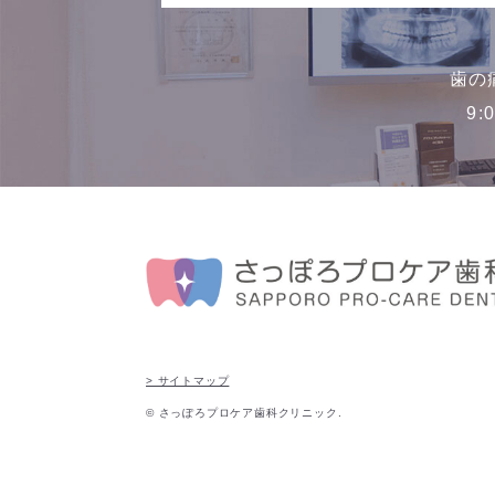
歯の
9:
> サイトマップ
© さっぽろプロケア歯科クリニック.